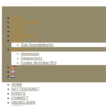
Zum Inhalt springen
HOME
GOTTESDIENST
EVENTS
CONNECT
GRUNDLAGEN
GEBEN
Zum Spendenkonto
KONTAKT
Impressum
Datenschutz
Cookie-Richtlinie (EU)
HOME
GOTTESDIENST
EVENTS
CONNECT
GRUNDLAGEN